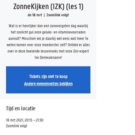
ZonneKijken (IZK) (les 1)
do 18 mrt
  |  
Zoomlink volgt
Wat is er heerlijker dan een zonovergoten dag waarbij
het zonlicht gul onze geluks- en vitaminevoorraden
aanvult? Misschien wil je daarbij wel eens wat meer te
weten komen over onze moederster zelf? Ontdek er alles
over in deze boeiende lessenreeks met onze Zon-expert
Ivo Demeulenaere!
Tickets zijn niet te koop
Andere evenementen bekijken
Tijd en locatie
18 mrt 2021, 20:15 – 21:30
Zoomlink volgt