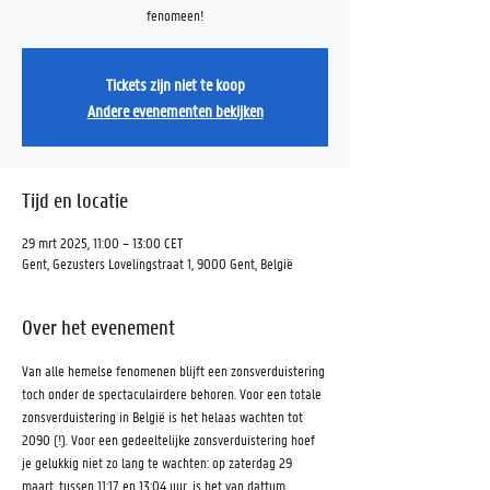
fenomeen!
Tickets zijn niet te koop
Andere evenementen bekijken
Tijd en locatie
29 mrt 2025, 11:00 – 13:00 CET
Gent, Gezusters Lovelingstraat 1, 9000 Gent, België
Over het evenement
Van alle hemelse fenomenen blijft een zonsverduistering 
toch onder de spectaculairdere behoren. Voor een totale 
zonsverduistering in België is het helaas wachten tot 
2090 (!). Voor een gedeeltelijke zonsverduistering hoef 
je gelukkig niet zo lang te wachten: op zaterdag 29 
maart, tussen 11:17 en 13:04 uur, is het van dattum. 