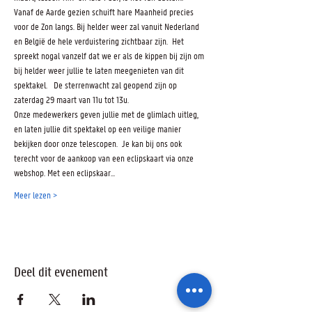
Vanaf de Aarde gezien schuift hare Maanheid precies 
voor de Zon langs. Bij helder weer zal vanuit Nederland 
en België de hele verduistering zichtbaar zijn.  Het 
spreekt nogal vanzelf dat we er als de kippen bij zijn om 
bij helder weer jullie te laten meegenieten van dit 
spektakel.   De sterrenwacht zal geopend zijn op 
zaterdag 29 maart van 11u tot 13u. 
Onze medewerkers geven jullie met de glimlach uitleg, 
en laten jullie dit spektakel op een veilige manier 
bekijken door onze telescopen.  Je kan bij ons ook 
terecht voor de aankoop van een eclipskaart via onze 
webshop. Met een eclipskaar…
Meer lezen >
Deel dit evenement