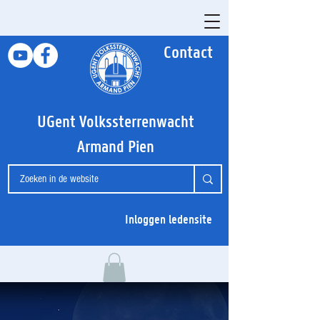
Contact
UGent Volkssterrenwacht
Armand Pien
Inloggen ledensite