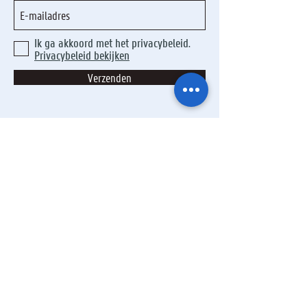
Ik ga akkoord met het privacybeleid.
Privacybeleid bekijken
Verzenden
+32 9 264 36 74
-
info@armandpien.be
©2025 door UGent Volkssterrenwacht Armand Pien