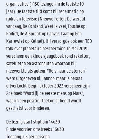
organisaties (+150 lezingen in de laatste 10
jaar). De laatste tijd komt hij regelmatig op
radio en televisie (Nieuwe Feiten, De wereld
vandaag, De Ochtend, Weet ik veel, Touché op
Radio1, De Afspraak op Canvas, Laat op Eén,
Karrewiet op Ketnet). Hij verzorgde ook een TED
talk over planetaire bescherming. In Mei 2019
verscheen een kinder/jeugdboek rond raketten,
satellieten en astronauten waaraan hij
meewerkte als auteur. "Reis naar de sterren"
werd uitgegeven bij lannoo, maar is helaas
uitverkocht. Begin oktober 2023 verscheen zijn
2de boek "Word jij de eerste mens op Mars",
waarin een positief toekomst beeld wordt
geschetst voor kinderen.
De lezing start stipt om 14u30
Einde voorzien omstreeks 16u30.
Toegang: €5 per persoon