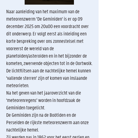
Naar aanleiding van het maximum van de
meteorenzwerm 'De Geminiden' is er op 09
december 2025 om 20u00 een voordracht over
dit onderwerp.
Er volgt eerst als inleiding een
korte bespreking over ons zonnestelsel met
vooreerst de wereld van de
planetoïden/asteroïden en in het bijzonder de
kometen, zwervende objecten tot in de Oortwolk.
De lichtflitsen aan de nachtelijke hemel kunnen
‘vallende sterren’ zijn of komen van inslaande
meteorieten.
Na het geven van het jaaroverzicht van die
‘meteorenregens’ worden in hoofdzaak de
Geminiden toegelicht.
De Geminiden zijn na de Boötiden en de
Perseïden de rijkste meteorenzwerm aan onze
nachtelijke hemel.
Zij werden pas in 1862 voor het eerst gezien en