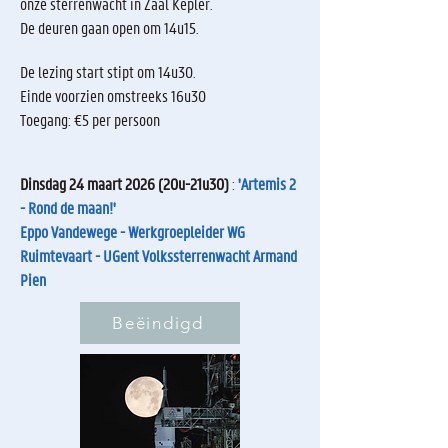
onze sterrenwacht in Zaal Kepler.
De deuren gaan open om 14u15.
De lezing start stipt om 14u30.
Einde voorzien omstreeks 16u30
Toegang: €5 per persoon
Dinsdag 24 maart 2026 (20u-21u30)
:
'Artemis 2
- Rond de maan!'
Eppo Vandewege - Werkgroepleider WG
Ruimtevaart - UGent Volkssterrenwacht Armand
Pien
Beëindigd