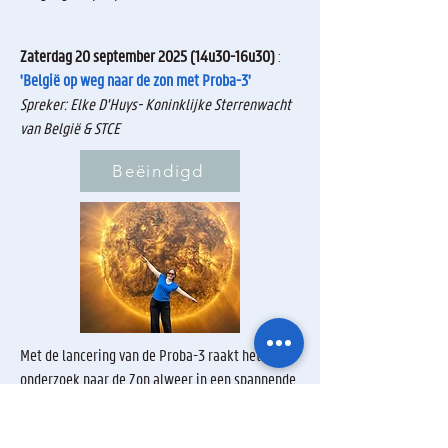
Zaterdag 20 september 2025 (14u30-16u30)
:
'België op weg naar de zon met Proba-3'
Spreker: Elke D'Huys- Koninklijke Sterrenwacht
van België & STCE
Beëindigd
Met de lancering van de Proba-3 raakt het
onderzoek naar de Zon alweer in een spannende
versnelling. De satelliet – eigenlijk een dubbele
satelliet die in perfecte formatie vliegt –