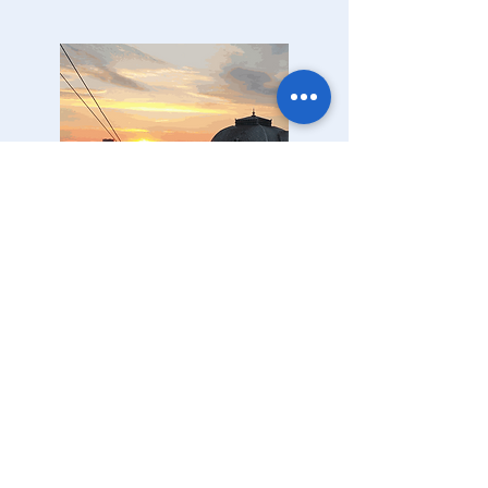
Presentaties
Galilei's Bril
We nemen je mee tijdens deze voorstelling op
een reis door ons zonnestelsel in 3D.
Vragen na de film met duiding