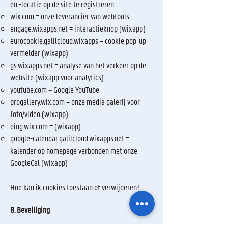
en -locatie op de site te registreren
wix.com = onze leverancier van webtools
engage.wixapps.net = interactieknop (wixapp)
eurocookie.galilcloud.wixapps = cookie pop-up
vermelder (wixapp)
gs.wixapps.net = analyse van het verkeer op de
website (wixapp voor analytics)
youtube.com = Google YouTube
progallery.wix.com = onze media galerij voor
foto/video (wixapp)
ding.wix.com = (wixapp)
google-calendar.galilcloud.wixapps.net =
kalender op homepage verbonden met onze
GoogleCal (wixapp)
Hoe kan ik cookies toestaan of verwijderen?
8. Beveiliging