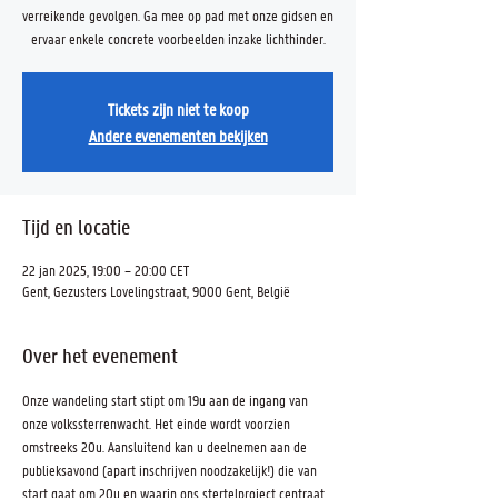
verreikende gevolgen. Ga mee op pad met onze gidsen en
ervaar enkele concrete voorbeelden inzake lichthinder.
Tickets zijn niet te koop
Andere evenementen bekijken
Tijd en locatie
22 jan 2025, 19:00 – 20:00 CET
Gent, Gezusters Lovelingstraat, 9000 Gent, België
Over het evenement
Onze wandeling start stipt om 19u aan de ingang van 
onze volkssterrenwacht. Het einde wordt voorzien 
omstreeks 20u. Aansluitend kan u deelnemen aan de 
publieksavond (apart inschrijven noodzakelijk!) die van 
start gaat om 20u en waarin ons stertelproject centraat 