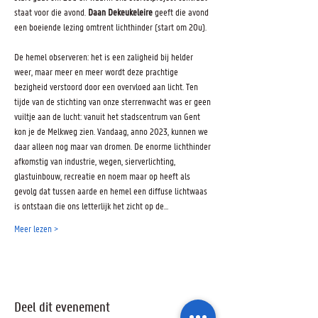
staat voor die avond. 
Daan
Dekeukeleire
 geeft die avond 
een boeiende lezing omtrent lichthinder (start om 20u).
De hemel observeren: het is een zaligheid bij helder 
weer, maar meer en meer wordt deze prachtige 
bezigheid verstoord door een overvloed aan licht. Ten 
tijde van de stichting van onze sterrenwacht was er geen 
vuiltje aan de lucht: vanuit het stadscentrum van Gent 
kon je de Melkweg zien. Vandaag, anno 2023, kunnen we 
daar alleen nog maar van dromen. De enorme lichthinder 
afkomstig van industrie, wegen, sierverlichting, 
glastuinbouw, recreatie en noem maar op heeft als 
gevolg dat tussen aarde en hemel een diffuse lichtwaas 
is ontstaan die ons letterlijk het zicht op de…
Meer lezen >
Deel dit evenement