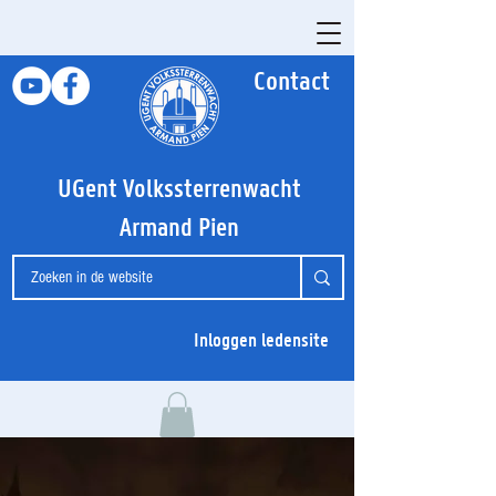
Contact
UGent Volkssterrenwacht
Armand Pien
Inloggen ledensite