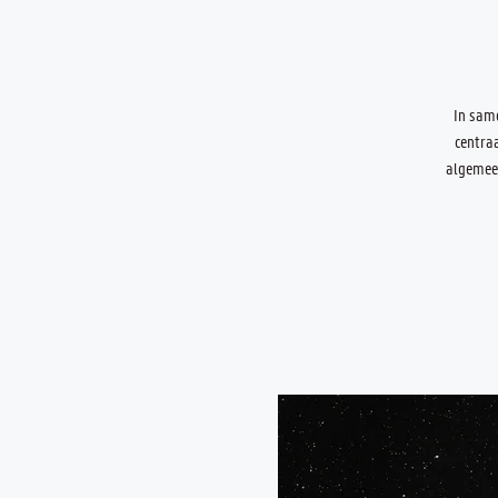
In same
centra
algemeen