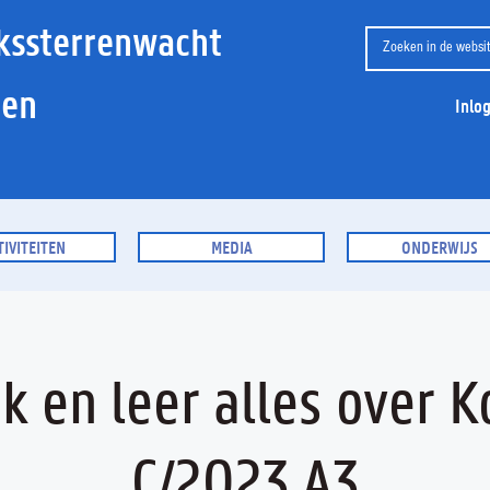
kssterrenwacht
ien
Inlo
TIVITEITEN
MEDIA
ONDERWIJS
k en leer alles over 
C/2023 A3