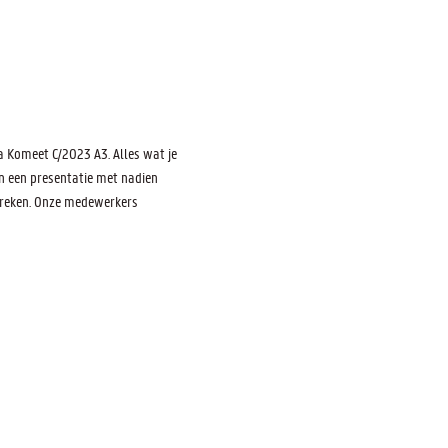
 Komeet C/2023 A3. Alles wat je 
n een presentatie met nadien 
breken. Onze medewerkers 