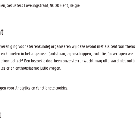
n, Gezusters Lovelingstraat, 9000 Gent, België
t
ereniging voor sterrenkunde) organiseren wij deze avond met als centraal thema
n kometen in het algemeen (ontstaan, eigenschappen, evolutie,...) overlopen we i
 de komeet zelf. Een bezoekje doorheen onze sterrenwacht mag uiteraard niet ont
ezier en enthousiasme jullie vragen.
en voor Analytics en functionele cookies.
t