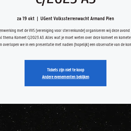
za 19 okt
  |  
UGent Volkssterrenwacht Armand Pien
nwerking met de VVS (vereniging voor sterrenkunde) organiseren wij deze avond
al thema Komeet C/2023 A3. Alles wat je moet weten over deze komeet en kometen
 overlopen we in een presentatie met nadien (hopelijk) een observatie van de kom
Tickets zijn niet te koop
Andere evenementen bekijken