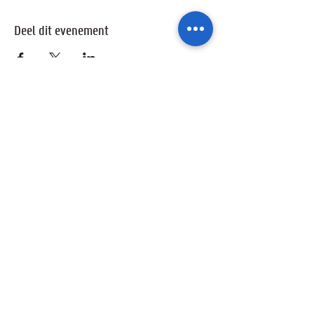
Deel dit evenement
Ik wil geïnformeerd blijven over de
activiteiten van de sterrenwacht via:
Ik ga akkoord met het privacybeleid.
Privacybeleid bekijken
Verzenden