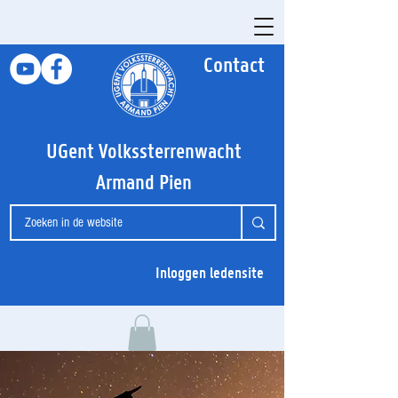
Contact
UGent Volkssterrenwacht
Armand Pien
Inloggen ledensite