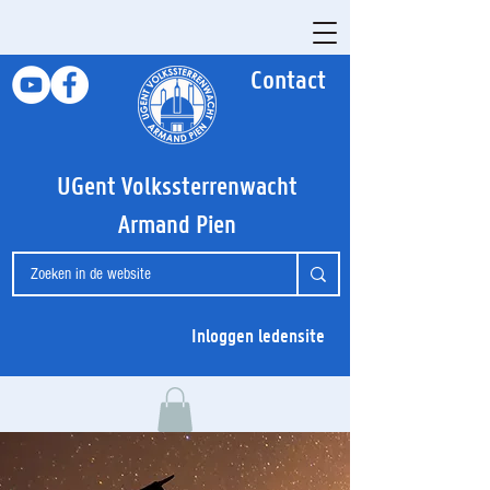
Contact
UGent Volkssterrenwacht
Armand Pien
Inloggen ledensite