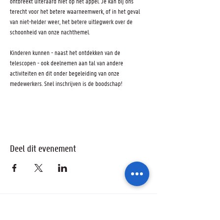
ontbreekt uiteraard niet op het appel. Je kan bij ons 
terecht voor het betere waarneemwerk, of in het geval 
van niet-helder weer, het betere uitlegwerk over de 
schoonheid van onze nachthemel.
Kinderen kunnen - naast het ontdekken van de 
telescopen - ook deelnemen aan tal van andere 
activiteiten en dit onder begeleiding van onze 
medewerkers. Snel inschrijven is de boodschap!
Deel dit evenement
Ik wil geïnformeerd blijven over de