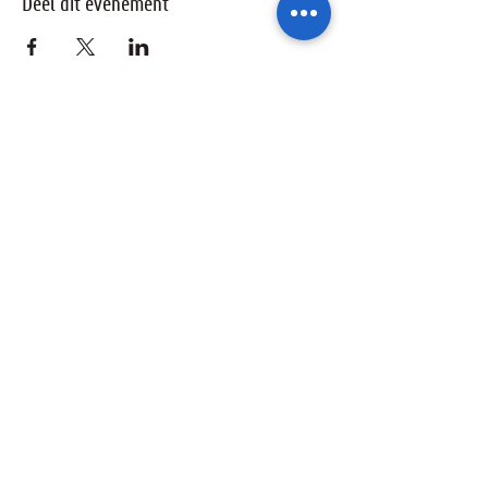
Deel dit evenement
Ik wil geïnformeerd blijven over de
activiteiten van de sterrenwacht via:
Ik ga akkoord met het privacybeleid.
Privacybeleid bekijken
Verzenden
+32 9 264 36 74
-
info@armandpien.be