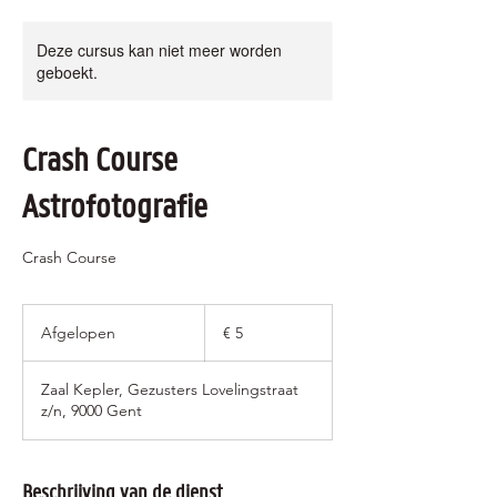
Deze cursus kan niet meer worden
geboekt.
Crash Course
Astrofotografie
Crash Course
5
euro
Afgelopen
A
€ 5
f
g
Zaal Kepler, Gezusters Lovelingstraat
e
z/n, 9000 Gent
l
o
p
e
Beschrijving van de dienst