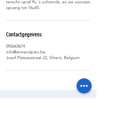
terecht vanaf 9u 's ochtends, en we voorzien
Contactgegevens
092643674
info@armandpien.be
Jozef Plateaustraat 22, Ghent, Belgium
Ik wil geïnformeerd blijven over de
activiteiten van de sterrenwacht via: