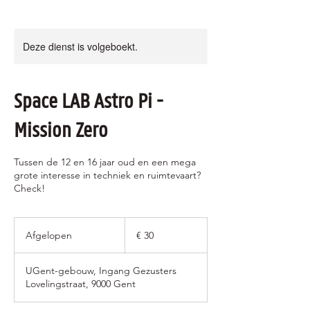
Deze dienst is volgeboekt.
Space LAB Astro Pi -
Mission Zero
Tussen de 12 en 16 jaar oud en een mega
grote interesse in techniek en ruimtevaart?
Check!
30
euro
Afgelopen
A
€ 30
f
g
UGent-gebouw, Ingang Gezusters
e
Lovelingstraat, 9000 Gent
l
o