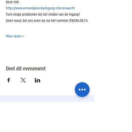
deze link:
https://www.armandpien.be/ingang-sterrenwacht
Toch enige problemen bij het vinden van de ingang? 
Geen nood, bel ons even op via het nummer 09/264.36.74.
Meer lezen >
Deel dit evenement
Ik wil geïnformeerd blijven over de
activiteiten van de sterrenwacht via: