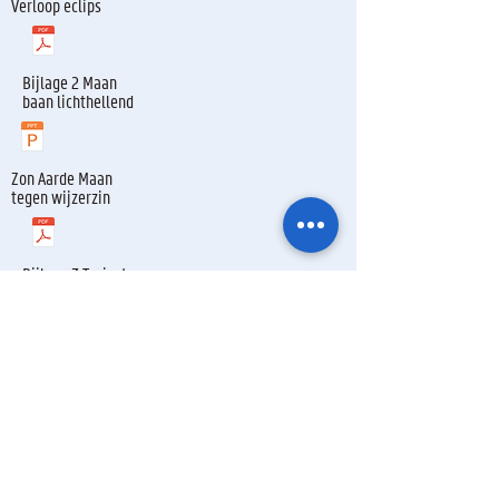
Verloop eclips
Bijlage 2 Maan
baan lichthellend
Zon Aarde Maan
tegen wijzerzin
Bijlage 3 Traject
eclips 2021
Maan ellips
Bijlage 4 Wat mag (niet)
Infobrochure Vlaamse overheid