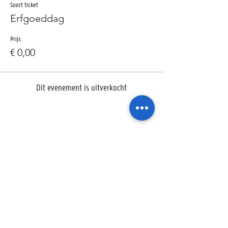
Soort ticket
Erfgoeddag
Prijs
€ 0,00
Dit evenement is uitverkocht
Deel dit evenement
Ik wil geïnformeerd blijven over de
activiteiten van de sterrenwacht via: