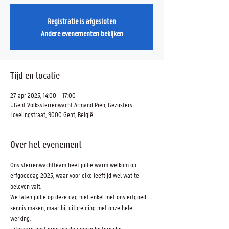
Registratie is afgesloten
Andere evenementen bekijken
Tijd en locatie
27 apr 2025, 14:00 – 17:00
UGent Volkssterrenwacht Armand Pien, Gezusters
Lovelingstraat, 9000 Gent, België
Over het evenement
Ons sterrenwachtteam heet jullie warm welkom op 
erfgoeddag 2025, waar voor elke leeftijd wel wat te 
beleven valt.
We laten jullie op deze dag niet enkel met ons erfgoed 
kennis maken, maar bij uitbreiding met onze hele 
werking.
Uiteraard bestieren we de unieke historische 