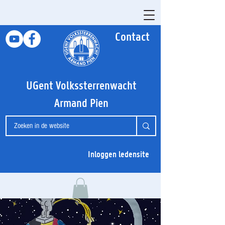
Contact
UGent Volkssterrenwacht
Armand Pien
Inloggen ledensite