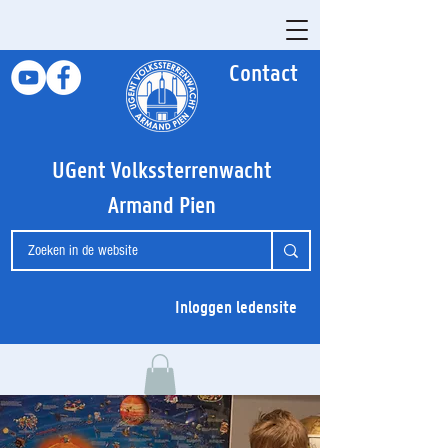
Contact
UGent Volkssterrenwacht
Armand Pien
Inloggen ledensite