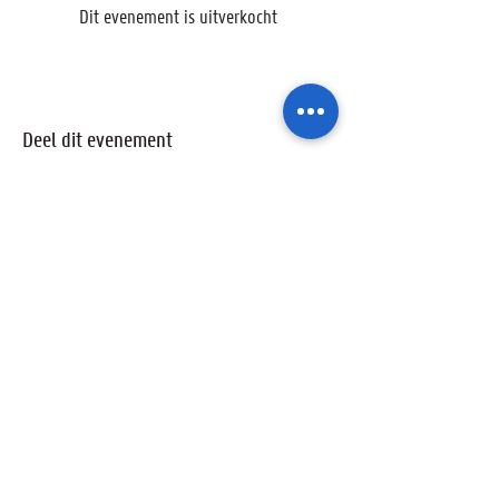
Dit evenement is uitverkocht
Deel dit evenement
Ik wil geïnformeerd blijven over de
activiteiten van de sterrenwacht via:
Ik ga akkoord met het privacybeleid.
Privacybeleid bekijken
Verzenden