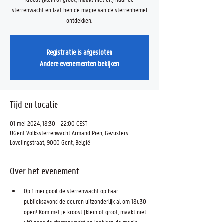
sterrenwacht en laat hen de magie van de sterrenhemel
ontdekken.
Registratie is afgesloten
Andere evenementen bekijken
Tijd en locatie
01 mei 2024, 18:30 – 22:00 CEST
UGent Volkssterrenwacht Armand Pien, Gezusters
Lovelingstraat, 9000 Gent, België
Over het evenement
Op 1 mei gooit de sterrenwacht op haar 
publieksavond de deuren uitzonderlijk al om 18u30 
open! Kom met je kroost (klein of groot, maakt niet 
uit) naar de sterrenwacht en laat hen de magie 