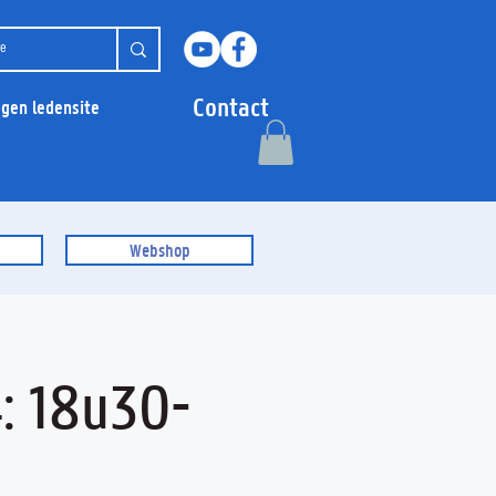
Contact
ggen ledensite
Webshop
: 18u30-