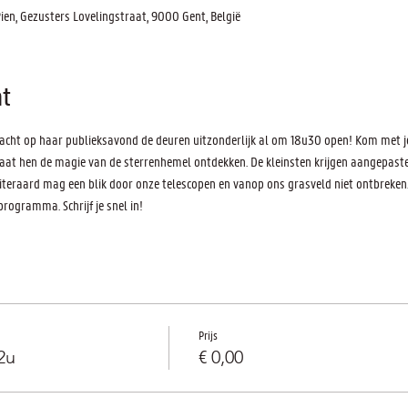
n, Gezusters Lovelingstraat, 9000 Gent, België
t
cht op haar publieksavond de deuren uitzonderlijk al om 18u30 open! Kom met je 
laat hen de magie van de sterrenhemel ontdekken. De kleinsten krijgen aangepaste 
teraard mag een blik door onze telescopen en vanop ons grasveld niet ontbreken.
rogramma. Schrijf je snel in!
Prijs
2u
€ 0,00