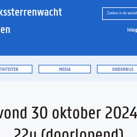
kssterrenwacht
ien
Inlo
TIVITEITEN
MEDIA
ONDERWIJS
vond 30 oktober 2024
22u (doorlopend)