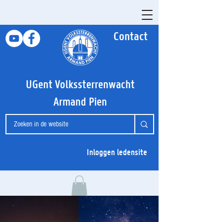
Contact
UGent Volkssterrenwacht
Armand Pien
Inloggen ledensite