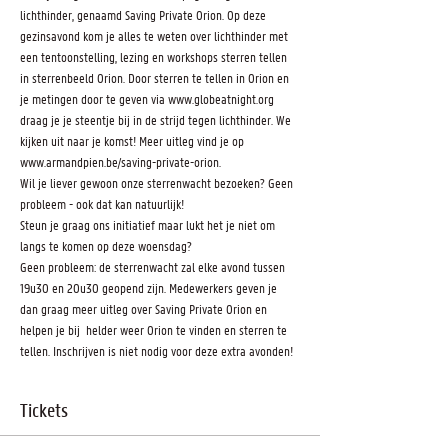
lichthinder, genaamd Saving Private Orion. Op deze 
gezinsavond kom je alles te weten over lichthinder met 
een tentoonstelling, lezing en workshops sterren tellen 
in sterrenbeeld Orion. Door sterren te tellen in Orion en 
je metingen door te geven via www.globeatnight.org 
draag je je steentje bij in de strijd tegen lichthinder. We 
kijken uit naar je komst! Meer uitleg vind je op 
www.armandpien.be/saving-private-orion. 
Wil je liever gewoon onze sterrenwacht bezoeken? Geen 
probleem - ook dat kan natuurlijk! 
Steun je graag ons initiatief maar lukt het je niet om 
langs te komen op deze woensdag? 
Geen probleem: de sterrenwacht zal elke avond tussen 
19u30 en 20u30 geopend zijn. Medewerkers geven je 
dan graag meer uitleg over Saving Private Orion en 
helpen je bij  helder weer Orion te vinden en sterren te 
tellen. Inschrijven is niet nodig voor deze extra avonden! 
Tickets