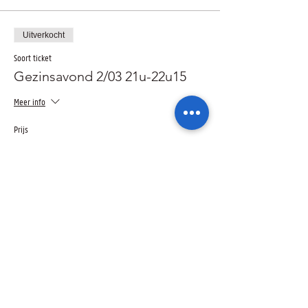
Uitverkocht
Soort ticket
Gezinsavond 2/03 21u-22u15
Meer info
Prijs
€ 0,00
Dit evenement is uitverkocht
Deel dit evenement