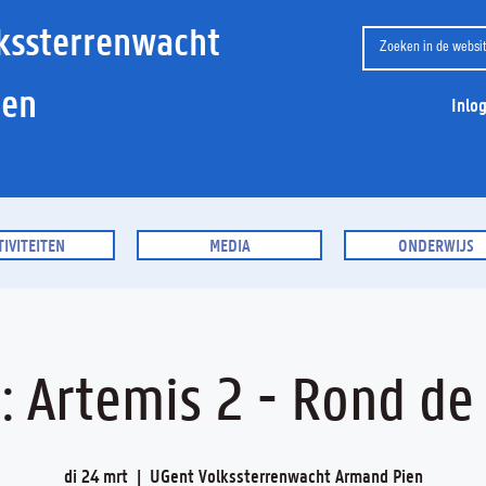
kssterrenwacht
ien
Inlo
TIVITEITEN
MEDIA
ONDERWIJS
: Artemis 2 - Rond d
di 24 mrt
  |  
UGent Volkssterrenwacht Armand Pien