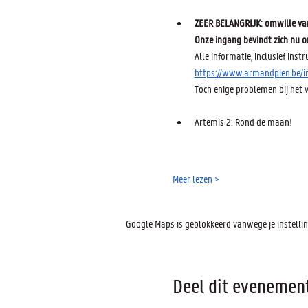
ZEER BELANGRIJK: omwille van 
Onze ingang bevindt zich nu o
Alle informatie, inclusief instru
https://www.armandpien.be/i
Toch enige problemen bij het 
Artemis 2: Rond de maan!
Meer lezen >
Google Maps is geblokkeerd vanwege je instelling
Deel dit evenemen