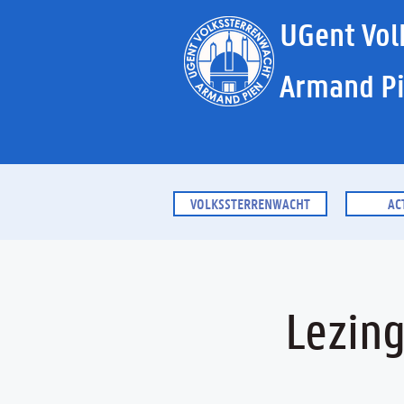
UGent Vol
Armand P
VOLKSSTERRENWACHT
AC
Lezing