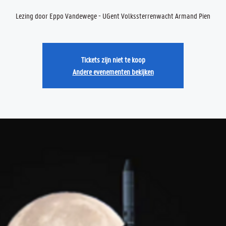
Lezing door Eppo Vandewege - UGent Volkssterrenwacht Armand Pien
Tickets zijn niet te koop
Andere evenementen bekijken