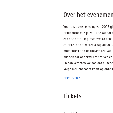
Over het evenemen
Voor onze eerste lezing van 2023 gi
Meulenbroeks. Zijn YouTube kanaal m
een doctoraat in plasmafysica behaal
carrière toe op  wetenschapsdidact
momenteel aan de Universiteit van U
middelbaar onderwijs te sterken en
En dan vergeten we nog dat hij tege
Ralph Meulenbroeks komt op onze s
Meer lezen >
Tickets