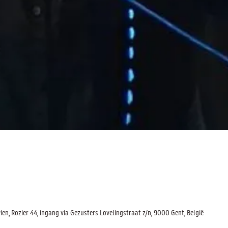
, Rozier 44, ingang via Gezusters Lovelingstraat z/n, 9000 Gent, België