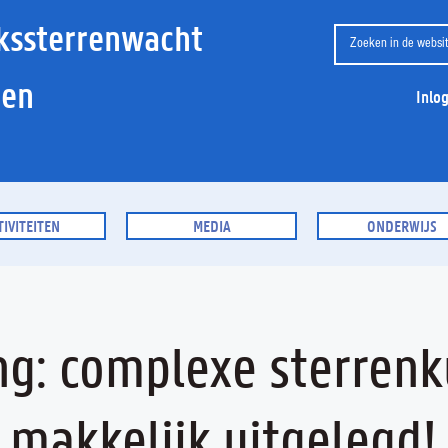
kssterrenwacht
ien
Inlo
TIVITEITEN
MEDIA
ONDERWIJS
ng: complexe sterren
makkelijk uitgelegd!