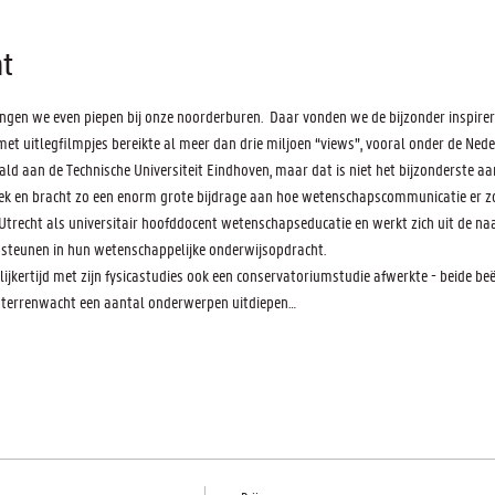
t
ngen we even piepen bij onze noorderburen.  Daar vonden we de bijzonder inspirer
et uitlegfilmpjes bereikte al meer dan drie miljoen “views”, vooral onder de Neder
d aan de Technische Universiteit Eindhoven, maar dat is niet het bijzonderste aan 
iek en bracht zo een enorm grote bijdrage aan hoe wetenschapscommunicatie er zou
trecht als universitair hoofddocent wetenschapseducatie en werkt zich uit de naa
 steunen in hun wetenschappelijke onderwijsopdracht.
lijkertijd met zijn fysicastudies ook een conservatoriumstudie afwerkte - beide be
terrenwacht een aantal onderwerpen uitdiepen…