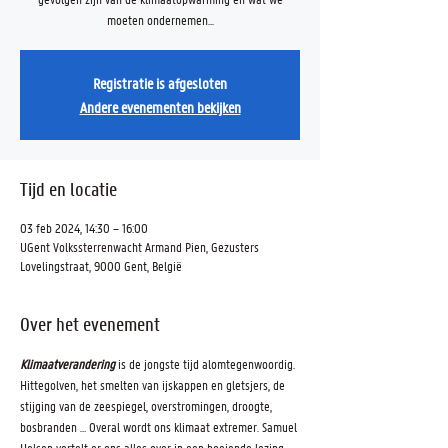
moeten ondernemen...
Registratie is afgesloten
Andere evenementen bekijken
Tijd en locatie
03 feb 2024, 14:30 – 16:00
UGent Volkssterrenwacht Armand Pien, Gezusters
Lovelingstraat, 9000 Gent, België
Over het evenement
Klimaatverandering
 is de jongste tijd alomtegenwoordig. 
Hittegolven, het smelten van ijskappen en gletsjers, de 
stijging van de zeespiegel, overstromingen, droogte, 
bosbranden … Overal wordt ons klimaat extremer. Samuel 
Helsen vertelt er ons alles over in een boeiende lezing. 