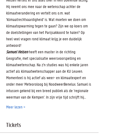
Hij neemt ons mee naar de wetenschap achter de 
klimaatverandering en vertelt ons o.m. wat 
‘klimaatrechtvaardigheid’ is. Wat moeten we doen om 
klimaatopwarming tegen te gaan? Zijn we op koers om 
de doelstellingen van het Parijsakkoord te halen? Op 
heel veel vragen rond klimaat krijg je een duidelijk 
antwoord!
Samuel Helsen
 heeft een master in de richting 
Geografie, met specialisatie weersvoorspelling en 
klimaatwetenschap. Na z'n studies was hij enkele jaren 
actief als klimaatwetenschapper aan de KU Leuven. 
Momenteel is hij actief als weer- en klimaatexpert en 
onder meer Meteoroloog bij NoodweerBenelux. Samuel is 
intussen gekend bij een breed publiek als de ‘regionale 
weerman van de Kempen’. In zijn vrije tijd schrijft hij…
Meer lezen >
Tickets