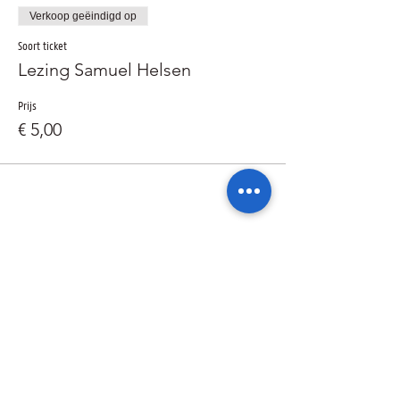
Verkoop geëindigd op
Soort ticket
Lezing Samuel Helsen
Prijs
€ 5,00
Deel dit evenement
Ik wil geïnformeerd blijven over de
activiteiten van de sterrenwacht via: