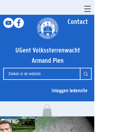
Contact
UGent Volkssterrenwacht
Armand Pien
Inloggen ledensite