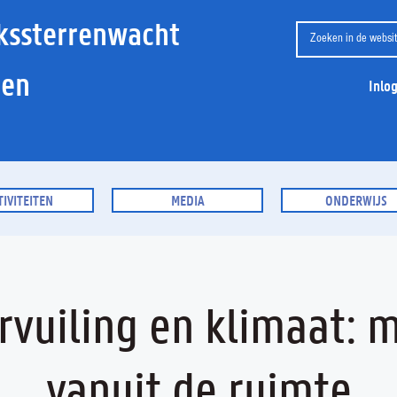
kssterrenwacht
ien
Inlo
TIVITEITEN
MEDIA
ONDERWIJS
rvuiling en klimaat: 
vanuit de ruimte