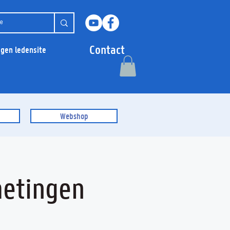
Contact
ggen ledensite
Webshop
metingen