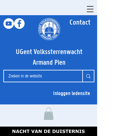
Contact
UGent Volkssterrenwacht
Armand Pien
Inloggen ledensite