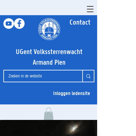
Contact
UGent Volkssterrenwacht
Armand Pien
Inloggen ledensite