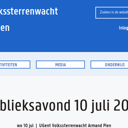
kssterrenwacht
ien
Inlo
TIVITEITEN
MEDIA
ONDERWIJS
blieksavond 10 juli 2
wo 10 jul
  |  
UGent Volkssterrenwacht Armand Pien