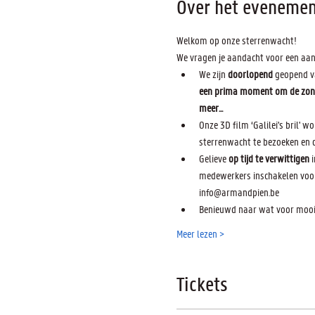
Over het evenemen
Welkom op onze sterrenwacht! 
We vragen je aandacht voor een aan
We zijn 
doorlopend 
geopend v
een prima moment om de zon te
meer...
Onze 3D film ‘Galilei's bril' 
sterrenwacht te bezoeken en 
Gelieve 
op tijd te verwittigen
 
medewerkers inschakelen voor 
info@armandpien.be
Benieuwd naar wat voor moois
Meer lezen >
Tickets