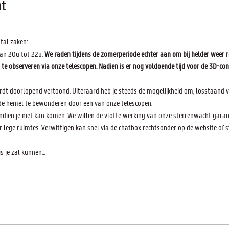
t
tal zaken:
an 20u tot 22u.
 We raden tijdens de zomerperiode echter aan om bij helder weer r
 observeren via onze telescopen. Nadien is er nog voldoende tijd voor de 3D-con
wordt doorlopend vertoond. Uiteraard heb je steeds de mogelijkheid om, losstaand va
de hemel te bewonderen door één van onze telescopen.
indien je niet kan komen. We willen de vlotte werking van onze sterrenwacht gara
lege ruimtes. Verwittigen kan snel via de chatbox rechtsonder op de website of st
 je zal kunnen…