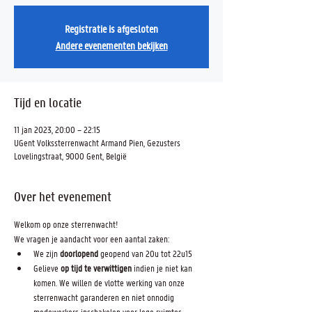
Registratie is afgesloten
Andere evenementen bekijken
Tijd en locatie
11 jan 2023, 20:00 – 22:15
UGent Volkssterrenwacht Armand Pien, Gezusters
Lovelingstraat, 9000 Gent, België
Over het evenement
Welkom op onze sterrenwacht! 
We vragen je aandacht voor een aantal zaken:
We zijn 
doorlopend 
geopend van 20u tot 22u15
Gelieve 
op tijd te verwittigen
 indien je niet kan 
komen. We willen de vlotte werking van onze 
sterrenwacht garanderen en niet onnodig 
medewerkers inschakelen voor lege ruimtes. 