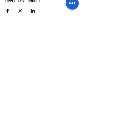
Deel dit evenement
Ik wil geïnformeerd blijven over de
activiteiten van de sterrenwacht via:
Ik ga akkoord met het privacybeleid.
Privacybeleid bekijken
Verzenden
+32 9 264 36 74
-
info@armandpien.be