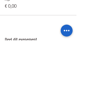
€ 0,00
Deel dit evenement
Ik wil geïnformeerd blijven over de
activiteiten van de sterrenwacht via:
Ik ga akkoord met het privacybeleid.
Privacybeleid bekijken