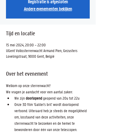
Registratie is afgesloten
Andere evenementen bekijken
Tijd en locatie
15 mei 2024, 20:00 – 22:00
UGent Volkssterrenwacht Armand Pien, Gezusters
Lovelingstraat, 9000 Gent, België
Over het evenement
Welkom op onze sterrenwacht! 
We vragen je aandacht voor een aantal zaken:
We zijn 
doorlopend 
geopend van 20u tot 22u
Onze 3D film ‘Galilei's bril' wordt doorlopend 
vertoond. Uiteraard heb je steeds de mogelijkheid 
om, losstaand van deze activiteiten, onze 
sterrenwacht te bezoeken en de hemel te 
bewonderen door één van onze telescopen.