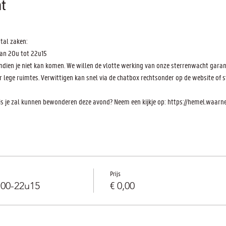
t
tal zaken:
an 20u tot 22u15
indien je niet kan komen. We willen de vlotte werking van onze sterrenwacht gara
lege ruimtes. Verwittigen kan snel via de chatbox rechtsonder op de website of st
 je zal kunnen bewonderen deze avond? Neem een kijkje op: https://hemel.waar
Prijs
u00-22u15
€ 0,00