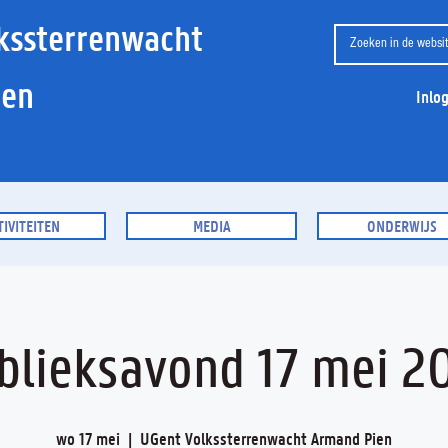
kssterrenwacht
ien
Inlo
TIVITEITEN
MEDIA
ONDERWIJS
blieksavond 17 mei 2
wo 17 mei
  |  
UGent Volkssterrenwacht Armand Pien