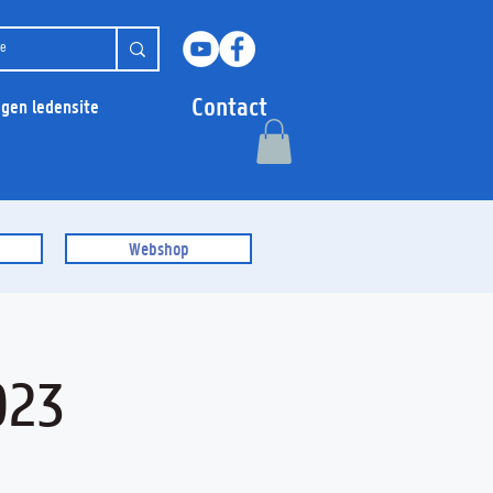
Contact
ggen ledensite
Webshop
023