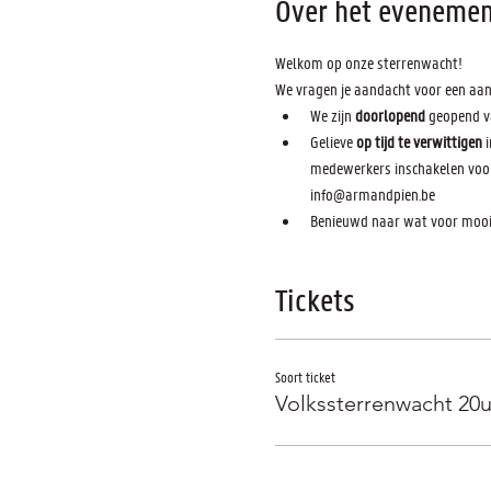
Over het evenemen
Welkom op onze sterrenwacht! 
We vragen je aandacht voor een aan
We zijn 
doorlopend 
geopend v
Gelieve 
op tijd te verwittigen
 
medewerkers inschakelen voor 
info@armandpien.be
Benieuwd naar wat voor moois
Tickets
Soort ticket
Volkssterrenwacht 20