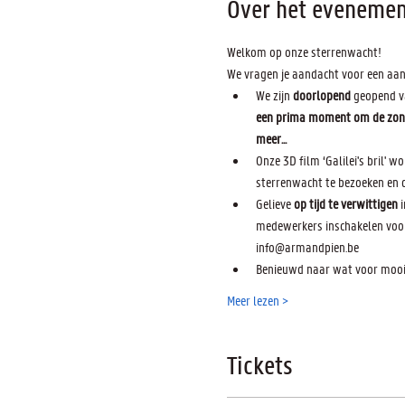
Over het evenemen
Welkom op onze sterrenwacht! 
We vragen je aandacht voor een aan
We zijn 
doorlopend 
geopend v
een prima moment om de zon te
meer...
Onze 3D film ‘Galilei's bril' 
sterrenwacht te bezoeken en 
Gelieve 
op tijd te verwittigen
 
medewerkers inschakelen voor 
info@armandpien.be
Benieuwd naar wat voor moois
Meer lezen >
Tickets