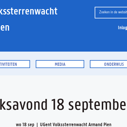
kssterrenwacht
ien
Inlo
TIVITEITEN
MEDIA
ONDERWIJS
eksavond 18 septembe
wo 18 sep
  |  
UGent Volkssterrenwacht Armand Pien