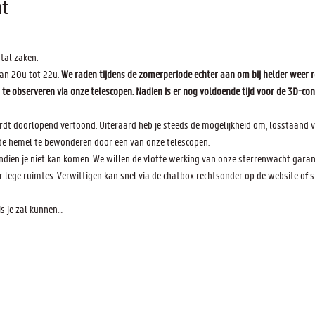
t
tal zaken:
an 20u tot 22u.
 We raden tijdens de zomerperiode echter aan om bij helder weer r
 observeren via onze telescopen. Nadien is er nog voldoende tijd voor de 3D-con
wordt doorlopend vertoond. Uiteraard heb je steeds de mogelijkheid om, losstaand va
de hemel te bewonderen door één van onze telescopen.
indien je niet kan komen. We willen de vlotte werking van onze sterrenwacht gara
lege ruimtes. Verwittigen kan snel via de chatbox rechtsonder op de website of st
 je zal kunnen…