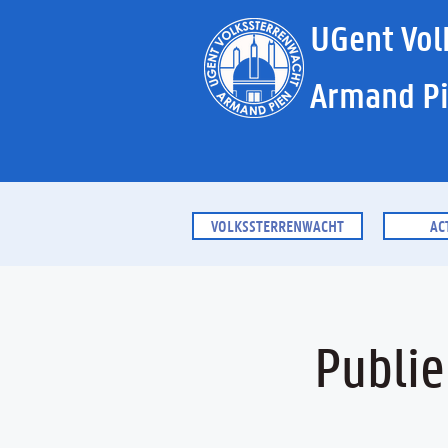
UGent Vol
Armand P
VOLKSSTERRENWACHT
AC
Publi