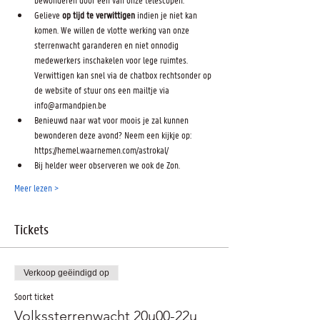
Gelieve 
op tijd te verwittigen
 indien je niet kan 
komen. We willen de vlotte werking van onze 
sterrenwacht garanderen en niet onnodig 
medewerkers inschakelen voor lege ruimtes. 
Verwittigen kan snel via de chatbox rechtsonder op 
de website of stuur ons een mailtje via 
info@armandpien.be
Benieuwd naar wat voor moois je zal kunnen 
bewonderen deze avond? Neem een kijkje op: 
https://hemel.waarnemen.com/astrokal/
Bij helder weer observeren we ook de Zon.
Meer lezen >
Tickets
Verkoop geëindigd op
Soort ticket
Volkssterrenwacht 20u00-22u