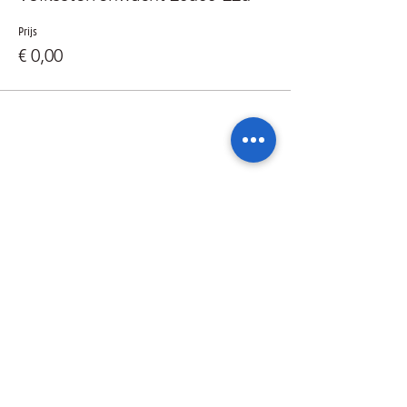
Prijs
€ 0,00
Deel dit evenement
Ik wil geïnformeerd blijven over de
activiteiten van de sterrenwacht via: