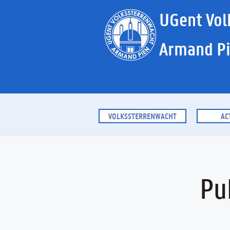
UGent Vol
Armand P
VOLKSSTERRENWACHT
AC
Pu