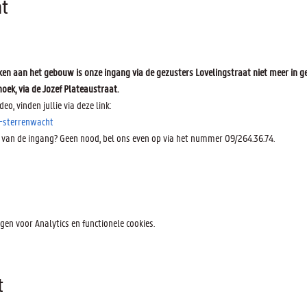
t
n aan het gebouw is onze ingang via de gezusters Lovelingstraat niet meer in ge
oek, via de Jozef Plateaustraat.
deo, vinden jullie via deze link:
-sterrenwacht
 van de ingang? Geen nood, bel ons even op via het nummer 09/264.36.74.
en voor Analytics en functionele cookies.
t