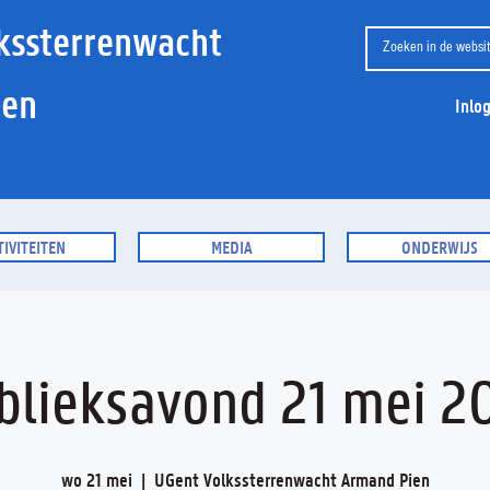
kssterrenwacht
ien
Inlo
TIVITEITEN
MEDIA
ONDERWIJS
blieksavond 21 mei 2
wo 21 mei
  |  
UGent Volkssterrenwacht Armand Pien