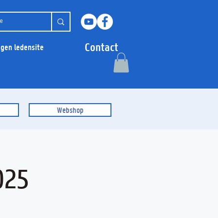
Contact
ggen ledensite
Webshop
025