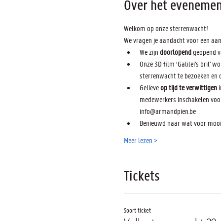
Over het evenemen
Welkom op onze sterrenwacht! 
We vragen je aandacht voor een aan
We zijn 
doorlopend 
geopend v
Onze 3D film ‘Galilei's bril' 
sterrenwacht te bezoeken en 
Gelieve 
op tijd te verwittigen
 
medewerkers inschakelen voor 
info@armandpien.be
Benieuwd naar wat voor moois
Meer lezen >
Tickets
Soort ticket