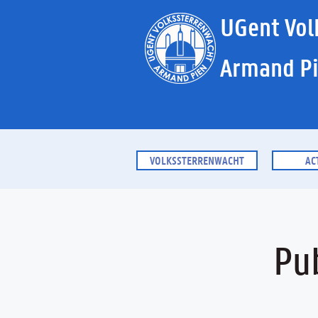
UGent Vol
Armand P
VOLKSSTERRENWACHT
AC
Pu