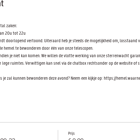
t
tal zaken:
an 20u tot 22u
wordt doorlopend vertoond. Uiteraard heb je steeds de mogelijkheid om, losstaand va
de hemel te bewonderen door één van onze telescopen.
indien je niet kan komen. We willen de vlotte werking van onze sterrenwacht gara
lege ruimtes. Verwittigen kan snel via de chatbox rechtsonder op de website of st
 je zal kunnen bewonderen deze avond? Neem een kijkje op: https://hemel.waar
Prijs