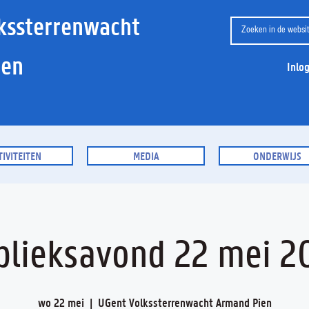
kssterrenwacht
ien
Inlo
TIVITEITEN
MEDIA
ONDERWIJS
blieksavond 22 mei 2
wo 22 mei
  |  
UGent Volkssterrenwacht Armand Pien