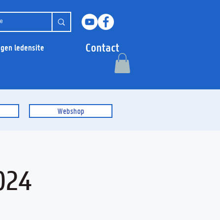
Contact
ggen ledensite
Webshop
024