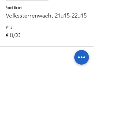
Soort ticket
Volkssterrenwacht 21u15-22u15
Prijs
€ 0,00
Deel dit evenement
Ik wil geïnformeerd blijven over de
activiteiten van de sterrenwacht via: