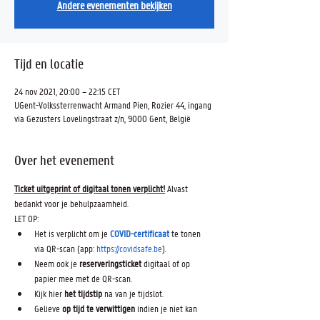
Andere evenementen bekijken
Tijd en locatie
24 nov 2021, 20:00 – 22:15 CET
UGent-Volkssterrenwacht Armand Pien, Rozier 44, ingang
via Gezusters Lovelingstraat z/n, 9000 Gent, België
Over het evenement
Ticket uitgeprint of digitaal tonen verplicht!
 Alvast 
bedankt voor je behulpzaamheid.
LET OP:
Het is verplicht om je 
COVID-certificaat
 te tonen 
via QR-scan (app: 
https://covidsafe.be
).
Neem ook je 
reserveringsticket 
digitaal of op 
papier mee met de QR-scan.
Kijk hier 
het tijdstip
 na van je tijdslot.
Gelieve 
op tijd te verwittigen
 indien je niet kan 