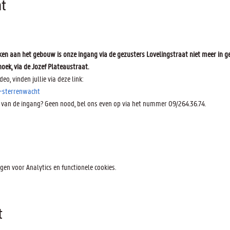
t
n aan het gebouw is onze ingang via de gezusters Lovelingstraat niet meer in ge
oek, via de Jozef Plateaustraat.
deo, vinden jullie via deze link:
-sterrenwacht
 van de ingang? Geen nood, bel ons even op via het nummer 09/264.36.74.
en voor Analytics en functionele cookies.
t