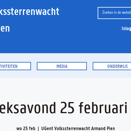
kssterrenwacht
ien
Inlo
TIVITEITEN
MEDIA
ONDERWIJS
ieksavond 25 februari
wo 25 feb
  |  
UGent Volkssterrenwacht Armand Pien