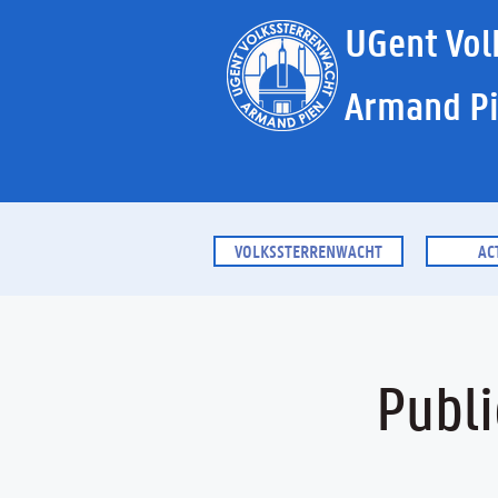
UGent Vol
Armand P
VOLKSSTERRENWACHT
AC
Publ