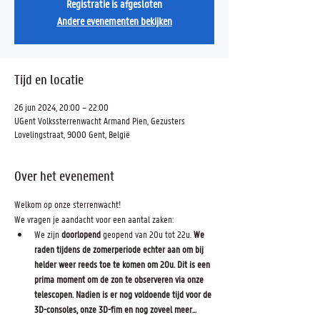
Registratie is afgesloten
Andere evenementen bekijken
Tijd en locatie
26 jun 2024, 20:00 – 22:00
UGent Volkssterrenwacht Armand Pien, Gezusters
Lovelingstraat, 9000 Gent, België
Over het evenement
Welkom op onze sterrenwacht! 
We vragen je aandacht voor een aantal zaken:
We zijn 
doorlopend 
geopend van 20u tot 22u.
 We 
raden tijdens de zomerperiode echter aan om bij 
helder weer reeds toe te komen om 20u. Dit is een 
prima moment om de zon te observeren via onze 
telescopen. Nadien is er nog voldoende tijd voor de 
3D-consoles, onze 3D-fim en nog zoveel meer...