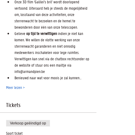
Onze 3D film ‘Galilei's bril' wordt doorlopend 
vertoond. Uiteraard heb je steeds de mogelijkheid 
om, losstaand van deze activiteiten, onze 
sterrenwacht te bezoeken en de hemel te 
bewonderen door één van onze telescopen.
Gelieve 
op tijd te verwittigen
 indien je niet kan 
komen. We willen de vlotte werking van onze 
sterrenwacht garanderen en niet onnodig 
medewerkers inschakelen voor lege ruimtes. 
Verwittigen kan snel via de chatbox rechtsonder op 
de website of stuur ons een mailtje via 
info@armandpien.be
Benieuwd naar wat voor moois je zal kunnen…
Meer lezen >
Tickets
Verkoop geëindigd op
Soort ticket