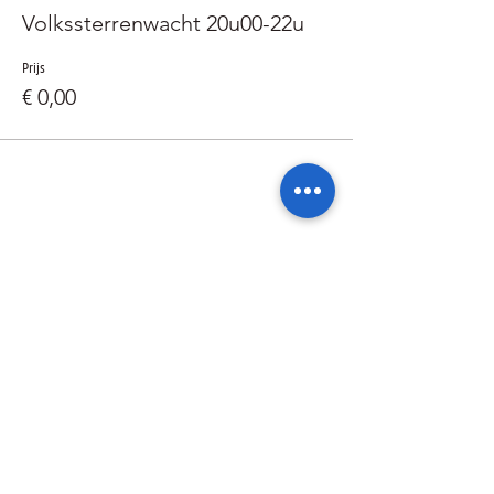
Volkssterrenwacht 20u00-22u
Prijs
€ 0,00
Deel dit evenement
Ik wil geïnformeerd blijven over de
activiteiten van de sterrenwacht via: