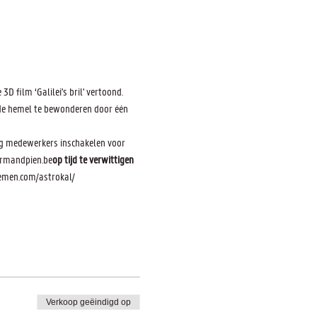
film ‘Galilei's bril' vertoond. 
 de hemel te bewonderen door één 
ig medewerkers inschakelen voor 
@armandpien.be
op tijd te verwittigen
nemen.com/astrokal/
Verkoop geëindigd op