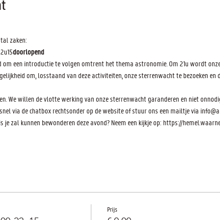
t
tal zaken:
22u15
doorlopend 
 om een introductie te volgen omtrent het thema astronomie. Om 21u wordt onze 3D 
gelijkheid om, losstaand van deze activiteiten, onze sterrenwacht te bezoeken en
omen. We willen de vlotte werking van onze sterrenwacht garanderen en niet onnod
 snel via de chatbox rechtsonder op de website of stuur ons een mailtje via info
 je zal kunnen bewonderen deze avond? Neem een kijkje op: https://hemel.waar
Prijs