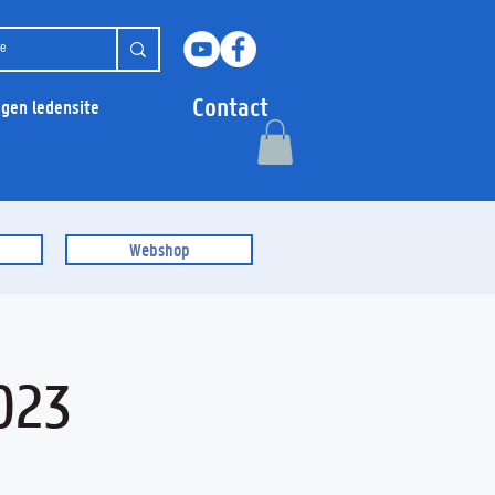
Contact
ggen ledensite
Webshop
023