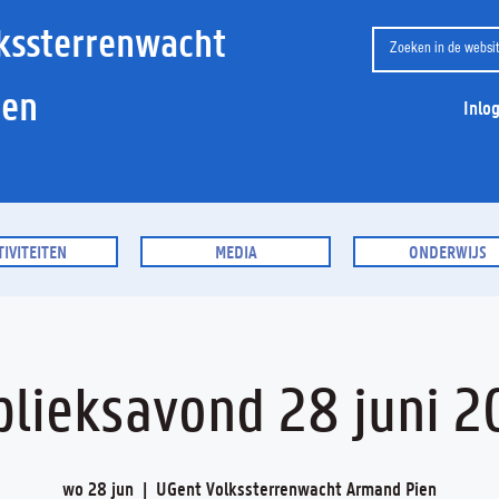
kssterrenwacht
ien
Inlo
TIVITEITEN
MEDIA
ONDERWIJS
blieksavond 28 juni 2
wo 28 jun
  |  
UGent Volkssterrenwacht Armand Pien