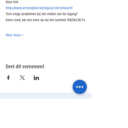
deze link:
https://www.armandpien.be/ingang-sterrenwacht
Toch enige problemen bij het vinden van de ingang? 
Geen nood, bel ons even op via het nummer 09/264.36.74.
Meer lezen >
Deel dit evenement
Ik wil geïnformeerd blijven over de
activiteiten van de sterrenwacht via: