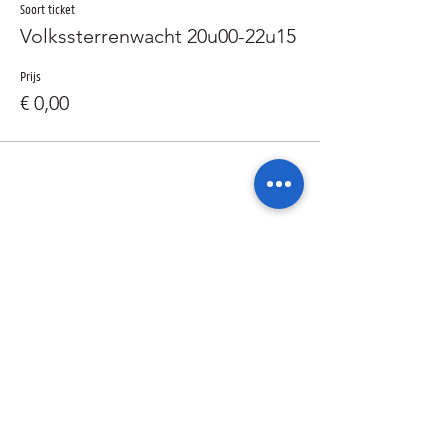
Soort ticket
Volkssterrenwacht 20u00-22u15
Prijs
€ 0,00
Deel dit evenement
Ik wil geïnformeerd blijven over de
activiteiten van de sterrenwacht via: