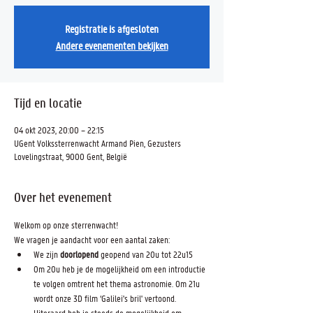
Registratie is afgesloten
Andere evenementen bekijken
Tijd en locatie
04 okt 2023, 20:00 – 22:15
UGent Volkssterrenwacht Armand Pien, Gezusters
Lovelingstraat, 9000 Gent, België
Over het evenement
Welkom op onze sterrenwacht! 
We vragen je aandacht voor een aantal zaken:
We zijn 
doorlopend 
geopend van 20u tot 22u15
Om 20u heb je de mogelijkheid om een introductie 
te volgen omtrent het thema astronomie. Om 21u 
wordt onze 3D film ‘Galilei's bril' vertoond. 
Uiteraard heb je steeds de mogelijkheid om, 