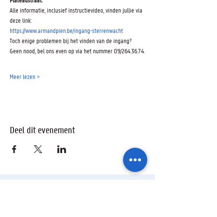
Alle informatie, inclusief instructievideo, vinden jullie via 
deze link:
https://www.armandpien.be/ingang-sterrenwacht
Toch enige problemen bij het vinden van de ingang? 
Geen nood, bel ons even op via het nummer 09/264.36.74.
Meer lezen >
Deel dit evenement
Ik wil geïnformeerd blijven over de
activiteiten van de sterrenwacht via: