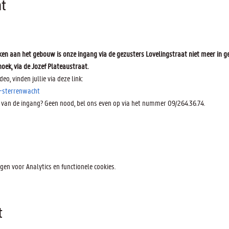
t
n aan het gebouw is onze ingang via de gezusters Lovelingstraat niet meer in ge
oek, via de Jozef Plateaustraat.
deo, vinden jullie via deze link:
-sterrenwacht
 van de ingang? Geen nood, bel ons even op via het nummer 09/264.36.74.
en voor Analytics en functionele cookies.
t