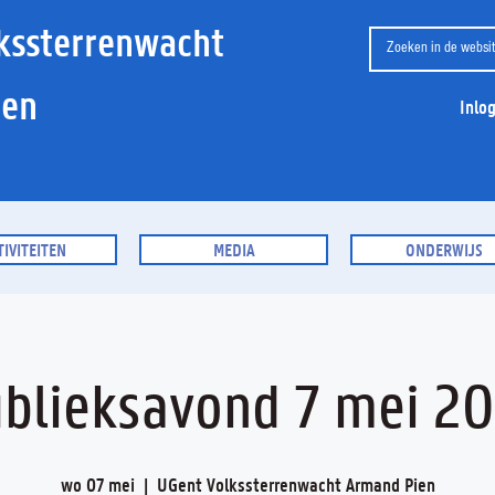
kssterrenwacht
ien
Inlo
TIVITEITEN
MEDIA
ONDERWIJS
blieksavond 7 mei 2
wo 07 mei
  |  
UGent Volkssterrenwacht Armand Pien