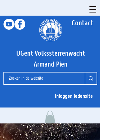
Contact
UGent Volkssterrenwacht
Armand Pien
Inloggen ledensite