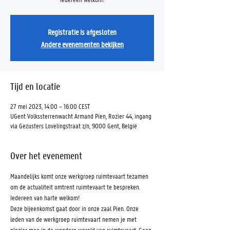
Registratie is afgesloten
Andere evenementen bekijken
Tijd en locatie
27 mei 2023, 14:00 – 16:00 CEST
UGent Volkssterrenwacht Armand Pien, Rozier 44, ingang
via Gezusters Lovelingstraat z/n, 9000 Gent, België
Over het evenement
Maandelijks komt onze werkgroep ruimtevaart tezamen 
om de actualiteit omtrent ruimtevaart te bespreken. 
Iedereen van harte welkom!
Deze bijeenkomst gaat door in onze zaal Pien. Onze 
leden van de werkgroep ruimtevaart nemen je met 
plezier mee in de wondere wereld van ruimtevaart. Geen 