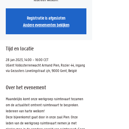
Registratie is afgesloten
Andere evenementen bekijken
Tijd en locatie
28 jan 2023, 14:00 – 16:00 CET
UGent Volkssterrenwacht Armand Pien, Rozier 44, ingang
via Gezusters Lovelingstraat z/n, 9000 Gent, België
Over het evenement
Maandelijks komt onze werkgroep ruimtevaart tezamen 
om de actualiteit omtrent ruimtevaart te bespreken. 
Iedereen van harte welkom!
Deze bijeenkomst gaat door in onze zaal Pien. Onze 
leden van de werkgroep ruimtevaart nemen je met 
plezier mee in de wondere wereld van ruimtevaart. Geen 