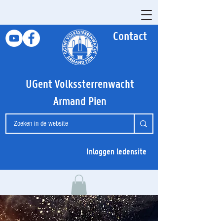
Contact
UGent Volkssterrenwacht
Armand Pien
Inloggen ledensite