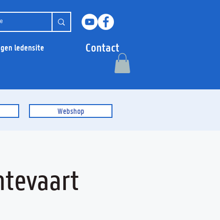
Contact
ggen ledensite
Webshop
tevaart