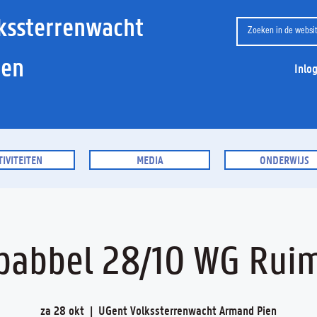
kssterrenwacht
ien
Inlo
TIVITEITEN
MEDIA
ONDERWIJS
babbel 28/10 WG Ruim
za 28 okt
  |  
UGent Volkssterrenwacht Armand Pien