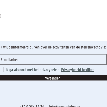
t
Ik wil geïnformeerd blijven over de activiteiten van de sterrenwacht via:
Ik ga akkoord met het privacybeleid.
Privacybeleid bekijken
Verzenden
+32 9 264 36 74 -
info@armandpien.be