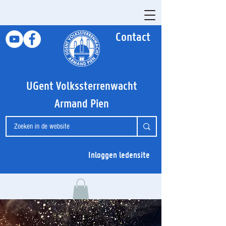
Contact
UGent Volkssterrenwacht
Armand Pien
Inloggen ledensite