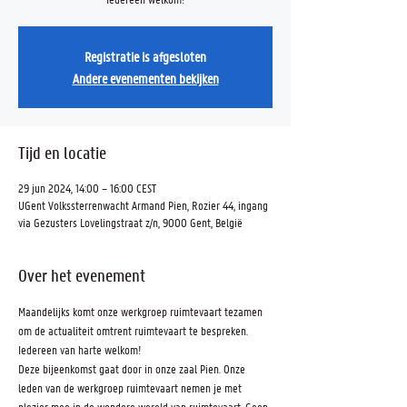
Registratie is afgesloten
Andere evenementen bekijken
Tijd en locatie
29 jun 2024, 14:00 – 16:00 CEST
UGent Volkssterrenwacht Armand Pien, Rozier 44, ingang
via Gezusters Lovelingstraat z/n, 9000 Gent, België
Over het evenement
Maandelijks komt onze werkgroep ruimtevaart tezamen 
om de actualiteit omtrent ruimtevaart te bespreken. 
Iedereen van harte welkom!
Deze bijeenkomst gaat door in onze zaal Pien. Onze 
leden van de werkgroep ruimtevaart nemen je met 
plezier mee in de wondere wereld van ruimtevaart. Geen 