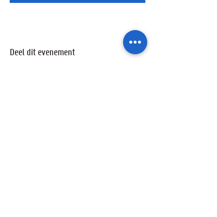
Deel dit evenement
Ik wil geïnformeerd blijven over de
activiteiten van de sterrenwacht via:
Ik ga akkoord met het privacybeleid.
Privacybeleid bekijken
Verzenden