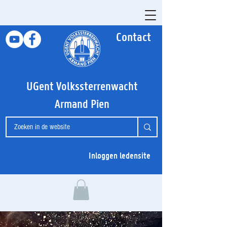
Contact
UGent Volkssterrenwacht
Armand Pien
Inloggen ledensite