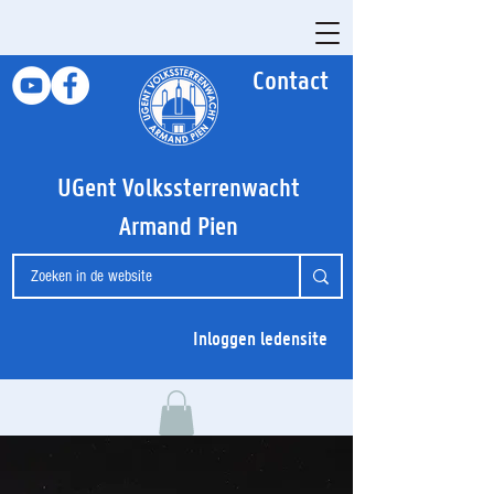
Contact
UGent Volkssterrenwacht
Armand Pien
Inloggen ledensite