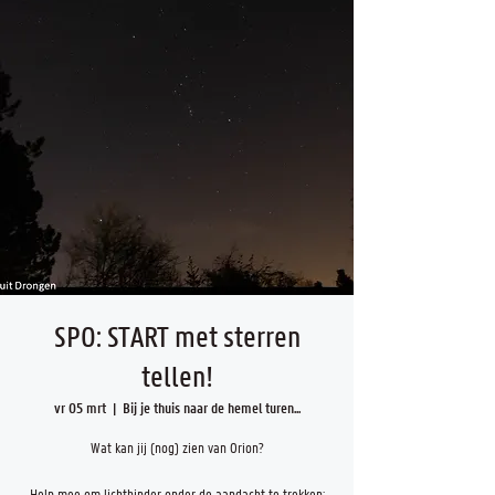
SPO: START met sterren
tellen!
vr 05 mrt
  |  
Bij je thuis naar de hemel turen...
Wat kan jij (nog) zien van Orion?
Help mee om lichthinder onder de aandacht te trekken: