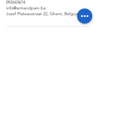
092643674
info@armandpien.be
Jozef Plateaustraat 22, Ghent, Belgium
Ik wil geïnformeerd blijven over de
activiteiten van de sterrenwacht via:
Ik ga akkoord met het privacybeleid.
Privacybeleid bekijken
Verzenden