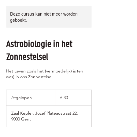
Deze cursus kan niet meer worden
geboekt.
Astrobiologie in het
Zonnestelsel
Het Leven zoals het (vermoedelijk) is (en
was) in ons Zonnestelsel
30
euro
Afgelopen
A
€ 30
f
g
Zaal Kepler, Jozef Plateaustraat 22,
e
9000 Gent
l
o
p