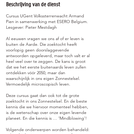
e
Beschrijving van de dienst
n
Cursus UGent Volkssterrenwacht Armand
Pien in samenwerking met ESERO Belgium.
Lesgever: Pieter Mestdagh
Al eeuwen vragen we ons af of er leven is
buiten de Aarde. Die zoektocht heeft
voorlopig geen doorslaggevende
antwoorden opgeleverd, maar toch valt er al
heel veel over te zeggen. De kans is groot
dat we het eerste buitenaards leven zullen
ontdekken vóór 2050, maar dan
waarschijnlijk in ons eigen Zonnestelsel.
Vermoedelijk microscopisch leven.
Deze cursus gaat dan ook tot de grote
zoektocht in ons Zonnestelsel. En de beste
kennis die we hiervoor momenteel hebben,
is de wetenschap over onze eigen levende
planeet. En die kennis is … ‘Mindblowing’!
Volgende onderwerpen worden behandeld: