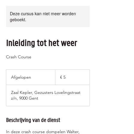
Deze cursus kan niet meer worden
geboekt.
Inleiding tot het weer
Crash Course
5
euro
Afgelopen
A
€ 5
f
g
Zaal Kepler, Gezusters Lovelingstraat
e
z/n, 9000 Gent
l
o
p
e
Beschrijving van de dienst
n
In deze crash course dompelen Walter,