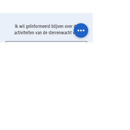
Ik wil geïnformeerd blijven over de
activiteiten van de sterrenwacht via:
Ik ga akkoord met het privacybeleid.
Privacybeleid bekijken
Verzenden
+32 9 264 36 74
-
info@armandpien.be
©2025 door UGent Volkssterrenwacht Armand Pien